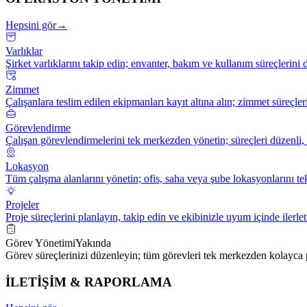
Hepsini gör
→
Varlıklar
Şirket varlıklarını takip edin; envanter, bakım ve kullanım süreçlerini 
Zimmet
Çalışanlara teslim edilen ekipmanları kayıt altına alın; zimmet süreçlerin
Görevlendirme
Çalışan görevlendirmelerini tek merkezden yönetin; süreçleri düzenli, iz
Lokasyon
Tüm çalışma alanlarını yönetin; ofis, saha veya şube lokasyonlarını t
Projeler
Proje süreçlerini planlayın, takip edin ve ekibinizle uyum içinde ilerlet
Görev Yönetimi
Yakında
Görev süreçlerinizi düzenleyin; tüm görevleri tek merkezden kolayca p
İLETİŞİM & RAPORLAMA