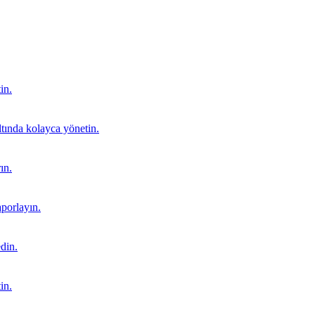
in.
ltında kolayca yönetin.
ın.
aporlayın.
edin.
in.