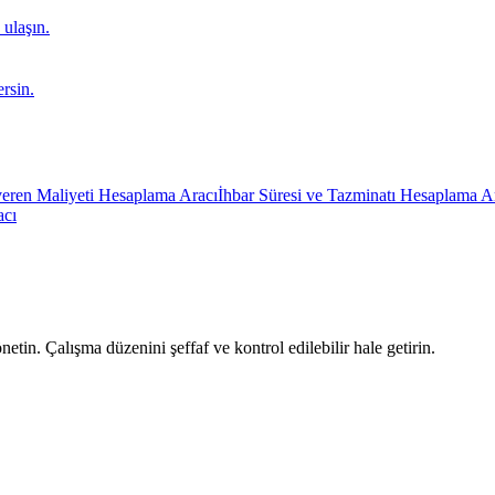
 ulaşın.
ersin.
veren Maliyeti Hesaplama Aracı
İhbar Süresi ve Tazminatı Hesaplama A
acı
etin. Çalışma düzenini şeffaf ve kontrol edilebilir hale getirin.