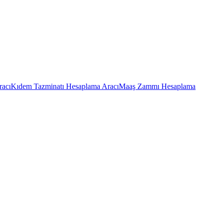
racı
Kıdem Tazminatı Hesaplama Aracı
Maaş Zammı Hesaplama