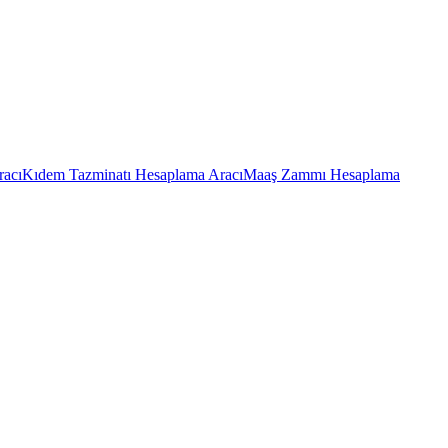
racı
Kıdem Tazminatı Hesaplama Aracı
Maaş Zammı Hesaplama