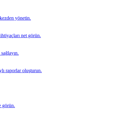
rkezden yönetin.
 ihtiyaçları net görün.
i sağlayın.
ylı raporlar oluşturun.
e görün.