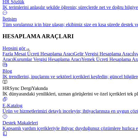
HR Sözlük
İK terimlerini anlaşılır şekilde öğrenin; süreçlerde net ve doğru bilgiye
İletişim
Tüm sorularınız için bize ulaşın; ekibimiz size en kısa sürede destek v
HESAPLAMA ARAÇLARI
Hepsini gör
→
Fazla Mesai Ücreti Hesaplama Aracı
Gelir Vergisi Hesaplama Aracı
İş
Aracı
Kurumlar Vergisi Hesaplama Aracı
Yemek Ücreti Hesaplama Ar
Blog
İK trendlerini, ipuçlarını ve sektörel içerikleri keşfedin; güncel bilgile
HRSync Dergi
Yakında
İK dünyasındaki yenilikleri, uzman görüşlerini ve özel içerikleri tek 
E-Katalog
Ürün ve hizmetlerimizi detaylı inceleyin; ihtiyaçlarınıza en uygun çöz
Destek Makaleleri
Kapsamlı yardım içerikleriyle ihtiyaç duyduğunuz çözümlere hızlıca er