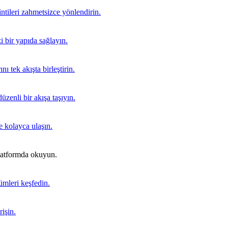
ntileri zahmetsizce yönlendirin.
i bir yapıda sağlayın.
ı tek akışta birleştirin.
üzenli bir akışa taşıyın.
re kolayca ulaşın.
platformda okuyun.
ümleri keşfedin.
işin.