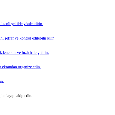
düzenli şekilde yönlendirin.
i şeffaf ve kontrol edilebilir kılın.
lenebilir ve hızlı hale getirin.
ek ekrandan organize edin.
in.
lanlayıp takip edin.