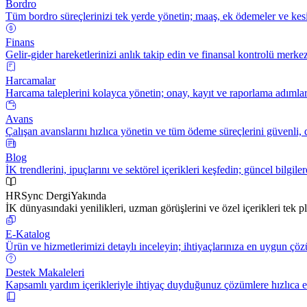
Bordro
Tüm bordro süreçlerinizi tek yerde yönetin; maaş, ek ödemeler ve kesi
Finans
Gelir-gider hareketlerinizi anlık takip edin ve finansal kontrolü merkez
Harcamalar
Harcama taleplerini kolayca yönetin; onay, kayıt ve raporlama adımların
Avans
Çalışan avanslarını hızlıca yönetin ve tüm ödeme süreçlerini güvenli, d
Blog
İK trendlerini, ipuçlarını ve sektörel içerikleri keşfedin; güncel bilgile
HRSync Dergi
Yakında
İK dünyasındaki yenilikleri, uzman görüşlerini ve özel içerikleri tek 
E-Katalog
Ürün ve hizmetlerimizi detaylı inceleyin; ihtiyaçlarınıza en uygun çöz
Destek Makaleleri
Kapsamlı yardım içerikleriyle ihtiyaç duyduğunuz çözümlere hızlıca er