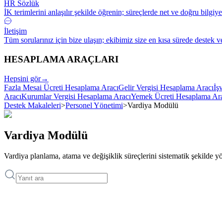
HR Sözlük
İK terimlerini anlaşılır şekilde öğrenin; süreçlerde net ve doğru bilgiye
İletişim
Tüm sorularınız için bize ulaşın; ekibimiz size en kısa sürede destek v
HESAPLAMA ARAÇLARI
Hepsini gör
→
Fazla Mesai Ücreti Hesaplama Aracı
Gelir Vergisi Hesaplama Aracı
İş
Aracı
Kurumlar Vergisi Hesaplama Aracı
Yemek Ücreti Hesaplama Ar
Destek Makaleleri
>
Personel Yönetimi
>
Vardiya Modülü
Vardiya Modülü
Vardiya planlama, atama ve değişiklik süreçlerini sistematik şekilde yön
Destek Makaleleri