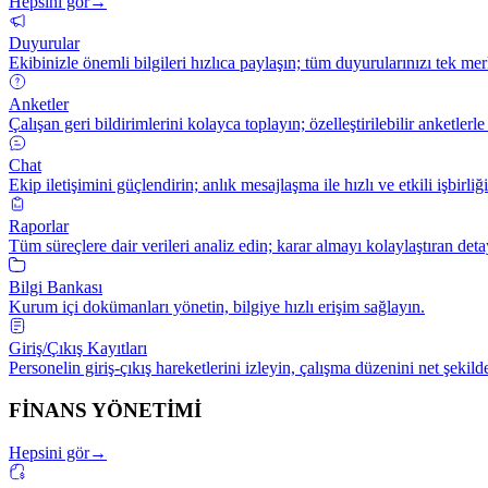
Hepsini gör
→
Duyurular
Ekibinizle önemli bilgileri hızlıca paylaşın; tüm duyurularınızı tek me
Anketler
Çalışan geri bildirimlerini kolayca toplayın; özelleştirilebilir anketlerle
Chat
Ekip iletişimini güçlendirin; anlık mesajlaşma ile hızlı ve etkili işbirliğ
Raporlar
Tüm süreçlere dair verileri analiz edin; karar almayı kolaylaştıran deta
Bilgi Bankası
Kurum içi dokümanları yönetin, bilgiye hızlı erişim sağlayın.
Giriş/Çıkış Kayıtları
Personelin giriş-çıkış hareketlerini izleyin, çalışma düzenini net şekild
FİNANS YÖNETİMİ
Hepsini gör
→