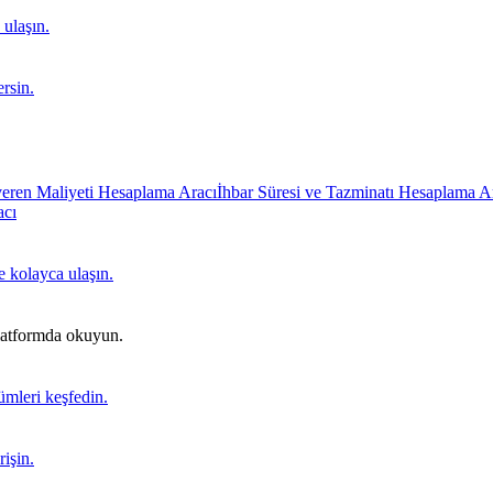
 ulaşın.
ersin.
veren Maliyeti Hesaplama Aracı
İhbar Süresi ve Tazminatı Hesaplama A
acı
re kolayca ulaşın.
platformda okuyun.
ümleri keşfedin.
işin.