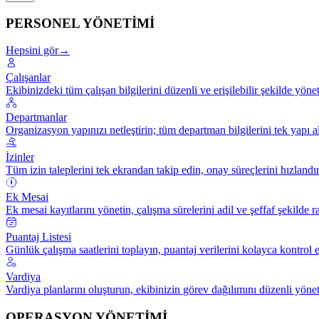
PERSONEL YÖNETİMİ
Hepsini gör
→
Çalışanlar
Ekibinizdeki tüm çalışan bilgilerini düzenli ve erişilebilir şekilde yönet
Departmanlar
Organizasyon yapınızı netleştirin; tüm departman bilgilerini tek yapı a
İzinler
Tüm izin taleplerini tek ekrandan takip edin, onay süreçlerini hızlandır
Ek Mesai
Ek mesai kayıtlarını yönetin, çalışma sürelerini adil ve şeffaf şekilde r
Puantaj Listesi
Günlük çalışma saatlerini toplayın, puantaj verilerini kolayca kontrol 
Vardiya
Vardiya planlarını oluşturun, ekibinizin görev dağılımını düzenli yönet
OPERASYON YÖNETİMİ