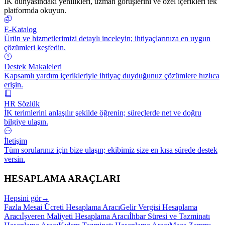
İK dünyasındaki yenilikleri, uzman görüşlerini ve özel içerikleri tek
platformda okuyun.
E-Katalog
Ürün ve hizmetlerimizi detaylı inceleyin; ihtiyaçlarınıza en uygun
çözümleri keşfedin.
Destek Makaleleri
Kapsamlı yardım içerikleriyle ihtiyaç duyduğunuz çözümlere hızlıca
erişin.
HR Sözlük
İK terimlerini anlaşılır şekilde öğrenin; süreçlerde net ve doğru
bilgiye ulaşın.
İletişim
Tüm sorularınız için bize ulaşın; ekibimiz size en kısa sürede destek
versin.
HESAPLAMA ARAÇLARI
Hepsini gör
→
Fazla Mesai Ücreti Hesaplama Aracı
Gelir Vergisi Hesaplama
Aracı
İşveren Maliyeti Hesaplama Aracı
İhbar Süresi ve Tazminatı