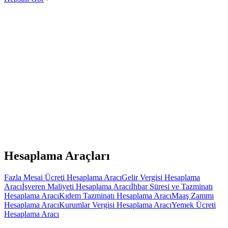
Herhangi bir kurulum gerektirmeden hesabını oluştur, HRSync'in
tüm temel özelliklerini ücretsiz kullanmaya hemen başla.
Hesaplama Araçları
Fazla Mesai Ücreti Hesaplama Aracı
Gelir Vergisi Hesaplama
Aracı
İşveren Maliyeti Hesaplama Aracı
İhbar Süresi ve Tazminatı
Hesaplama Aracı
Kıdem Tazminatı Hesaplama Aracı
Maaş Zammı
Hesaplama Aracı
Kurumlar Vergisi Hesaplama Aracı
Yemek Ücreti
Hesaplama Aracı