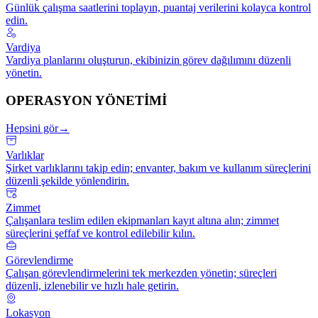
Günlük çalışma saatlerini toplayın, puantaj verilerini kolayca kontrol
edin.
Vardiya
Vardiya planlarını oluşturun, ekibinizin görev dağılımını düzenli
yönetin.
OPERASYON YÖNETİMİ
Hepsini gör
→
Varlıklar
Şirket varlıklarını takip edin; envanter, bakım ve kullanım süreçlerini
düzenli şekilde yönlendirin.
Zimmet
Çalışanlara teslim edilen ekipmanları kayıt altına alın; zimmet
süreçlerini şeffaf ve kontrol edilebilir kılın.
Görevlendirme
Çalışan görevlendirmelerini tek merkezden yönetin; süreçleri
düzenli, izlenebilir ve hızlı hale getirin.
Lokasyon