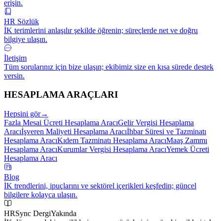
erişin.
HR Sözlük
İK terimlerini anlaşılır şekilde öğrenin; süreçlerde net ve doğru
bilgiye ulaşın.
İletişim
Tüm sorularınız için bize ulaşın; ekibimiz size en kısa sürede destek
versin.
HESAPLAMA ARAÇLARI
Hepsini gör
→
Fazla Mesai Ücreti Hesaplama Aracı
Gelir Vergisi Hesaplama
Aracı
İşveren Maliyeti Hesaplama Aracı
İhbar Süresi ve Tazminatı
Hesaplama Aracı
Kıdem Tazminatı Hesaplama Aracı
Maaş Zammı
Hesaplama Aracı
Kurumlar Vergisi Hesaplama Aracı
Yemek Ücreti
Hesaplama Aracı
Blog
İK trendlerini, ipuçlarını ve sektörel içerikleri keşfedin; güncel
bilgilere kolayca ulaşın.
HRSync Dergi
Yakında