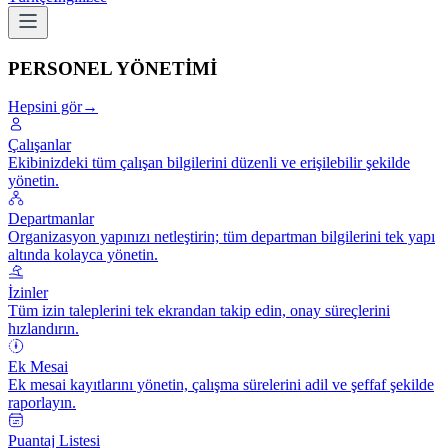
PERSONEL YÖNETİMİ
Hepsini gör
→
Çalışanlar
Ekibinizdeki tüm çalışan bilgilerini düzenli ve erişilebilir şekilde
yönetin.
Departmanlar
Organizasyon yapınızı netleştirin; tüm departman bilgilerini tek yapı
altında kolayca yönetin.
İzinler
Tüm izin taleplerini tek ekrandan takip edin, onay süreçlerini
hızlandırın.
Ek Mesai
Ek mesai kayıtlarını yönetin, çalışma sürelerini adil ve şeffaf şekilde
raporlayın.
Puantaj Listesi