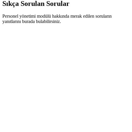
Sıkça Sorulan Sorular
Personel yönetimi modülü hakkında merak edilen soruların
yanıtlarını burada bulabilirsiniz.
HRSync personel yönetimi modülü nedir?
HRSync personel yönetimi modülü; çalışan bilgileri, izin, puantaj,
vardiya ve performans süreçlerini tek platformda toplayan ve
personel yaşam döngüsünü uçtan uca dijitalleştiren bir yapıdır.