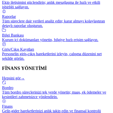
Ekip iletişimini güçlendirin; anlık mesajlaşma ile hızlı ve etkili
işbirliği sağlayın.
Raporlar
Tüm süreçlere dair verileri analiz edin; karar almayı kolaylaştıran
detaylı raporlar oluşturun.
Bilgi Bankası
Kurum içi dokümanları yönetin, bilgiye hızlı erişim sağlayın.
Giriş/Çıkış Kayıtları
Personelin giriş-çıkış hareketlerini izleyin, çalışma düzenini net
şekilde görün.
FİNANS YÖNETİMİ
Hepsini gör
→
Bordro
Tüm bordro süreçlerinizi tek yerde yönetin; maaş, ek ödemeler ve
kesintileri zahmetsizce yönlendirin.
Finans
Gelir-gider hareketlerinizi anlık takip edin ve finansal kontrolü