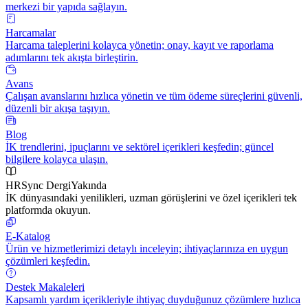
merkezi bir yapıda sağlayın.
Harcamalar
Harcama taleplerini kolayca yönetin; onay, kayıt ve raporlama
adımlarını tek akışta birleştirin.
Avans
Çalışan avanslarını hızlıca yönetin ve tüm ödeme süreçlerini güvenli,
düzenli bir akışa taşıyın.
Blog
İK trendlerini, ipuçlarını ve sektörel içerikleri keşfedin; güncel
bilgilere kolayca ulaşın.
HRSync Dergi
Yakında
İK dünyasındaki yenilikleri, uzman görüşlerini ve özel içerikleri tek
platformda okuyun.
E-Katalog
Ürün ve hizmetlerimizi detaylı inceleyin; ihtiyaçlarınıza en uygun
çözümleri keşfedin.
Destek Makaleleri
Kapsamlı yardım içerikleriyle ihtiyaç duyduğunuz çözümlere hızlıca